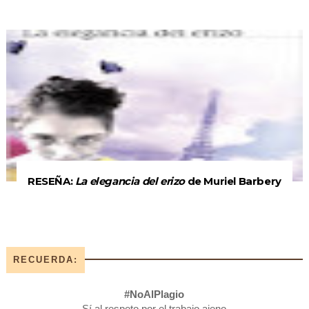
RESEÑA:
La elegancia del erizo
de Muriel Barbery
RECUERDA:
#NoAlPlagio
Sí al respeto por el trabajo ajeno